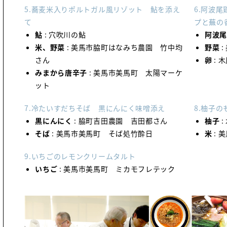
5.蕎麦米入りポルトガル風リゾット 鮎を添え
6.阿波
て
プと蕪の
鮎
: 穴吹川の鮎
阿波
米、野菜
: 美馬市脇町はなみち農園 竹中均
野菜
:
さん
卵
: 
みまから唐辛子
: 美馬市美馬町 太陽マーケ
ット
7.冷たいすだちそば 黒にんにく味噌添え
8.柚子
黒にんにく
: 脇町吉田農園 吉田都さん
柚子
:
そば
: 美馬市美馬町 そば処竹酔日
米
: 
9.いちごのレモンクリームタルト
いちご
: 美馬市美馬町 ミカモフレテック