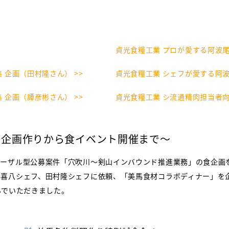
貞光食糧工業 プロが愛する阿波尾鶏
 企画（田村隆さん） >>
貞光食糧工業 シェフが愛する阿波
 企画（譚彦彬さん） >>
貞光食糧工業 シ流通精肉担当者向
の企画作りから食イベント開催まで～
ポーザル型公募案件「穴吹川～剣山インバウンド推進業務」の食企画
喜八シェフ、田村隆シェフに依頼、「美馬食材コラボディナー」を企
んでいただきました。