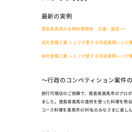
き
最新の実例
っ
徳島県美馬の名物料理開発 企画・運営 >>
ち
貞光食糧工業 シェフが愛する阿波尾鶏レシピ集
貞光食糧工業 シェフが愛する阿波尾鶏レシピ集
ん
～行政のコンペティション案件
旅行代理店のご依頼で、徳島県美馬市のプロ
ました。徳島県美馬の食材を使った料理を熊谷
コース料理を美馬市の80名のみなさまに楽し