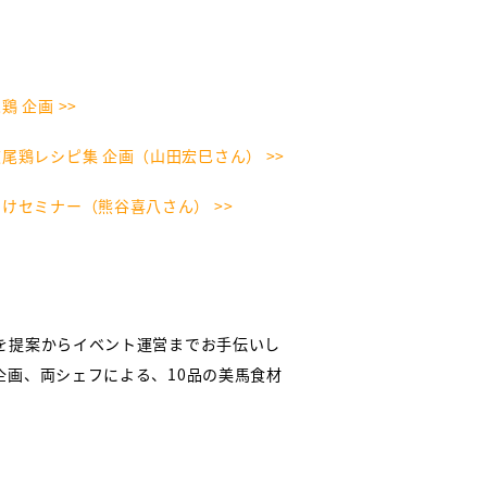
 企画 >>
尾鶏レシピ集 企画（山田宏巳さん） >>
けセミナー（熊谷喜八さん） >>
を提案からイベント運営までお手伝いし
画、両シェフによる、10品の美馬食材