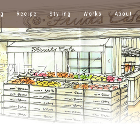
ng
Recipe
Styling
Works
About
の実例テスト）