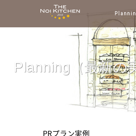
Planni
THE
NOI
Planning（最新
KITCHEN
の
い
PRプラン実例