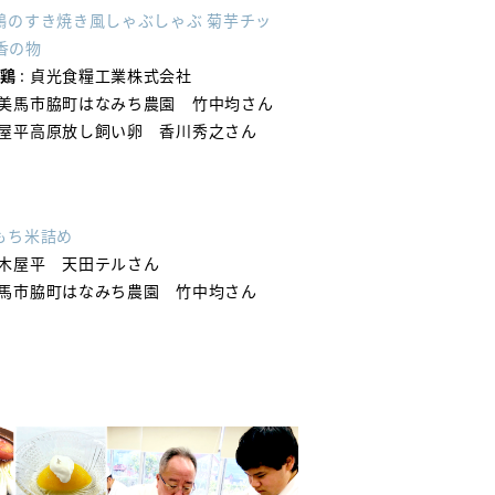
尾鶏のすき焼き風しゃぶしゃぶ 菊芋チッ
香の物
尾鶏
: 貞光食糧工業株式会社
 美馬市脇町はなみち農園 竹中均さん
木屋平高原放し飼い卵 香川秀之さん
のもち米詰め
 木屋平 天田テルさん
美馬市脇町はなみち農園 竹中均さん