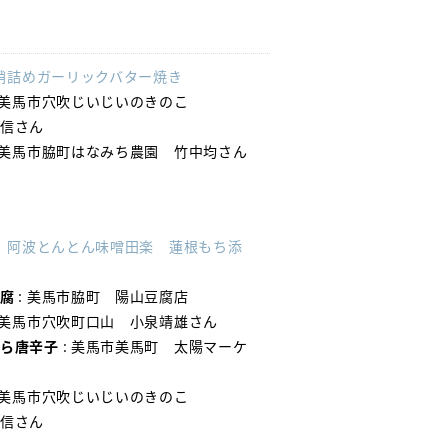
の蛸詰めガーリックバター焼き
 美馬市穴吹じいじいのきのこ
歳信さん
 美馬市脇町はなみち農園 竹中均さん
腐 阿波とんとん味噌田楽 蓮根もち添
豆腐
: 美馬市脇町 陽山豆腐店
 美馬市穴吹町口山 小泉靖雄さん
から唐辛子
: 美馬市美馬町 太陽マーケ
 美馬市穴吹じいじいのきのこ
歳信さん