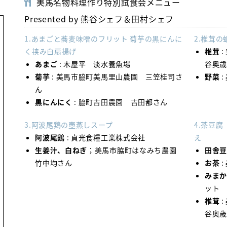
美馬名物料理作り特別試食会メニュー
Presented by 熊谷シェフ＆田村シェフ
1.あまごと蕎麦味噌のフリット 菊芋の黒にんに
2.椎茸
く挟み白扇揚げ
椎茸
:
あまご
: 木屋平 淡水養魚場
谷奥
菊芋
: 美馬市脇町美馬里山農園 三笠桂司さ
野菜
:
ん
黒にんにく
: 脇町吉田農園 吉田都さん
3.阿波尾鶏の壺蒸しスープ
4.茶豆
阿波尾鶏
: 貞光食糧工業株式会社
え
生姜汁、白ねぎ
；美馬市脇町はなみち農園
田舎
竹中均さん
お茶
:
みま
ット
椎茸
:
谷奥