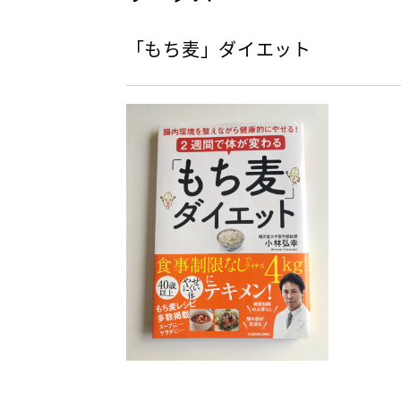
き
「もち麦」ダイエット
っ
ち
ん