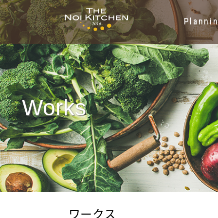
Planni
THE
NOI
Works
KITCHEN
の
い
ワークス