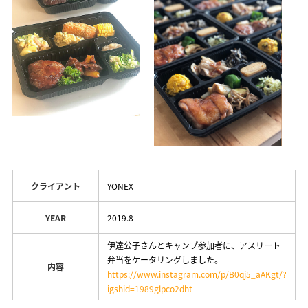
クライアント
YONEX
YEAR
2019.8
伊達公子さんとキャンプ参加者に、アスリート
弁当をケータリングしました。
内容
https://www.instagram.com/p/B0qj5_aAKgt/?
igshid=1989glpco2dht