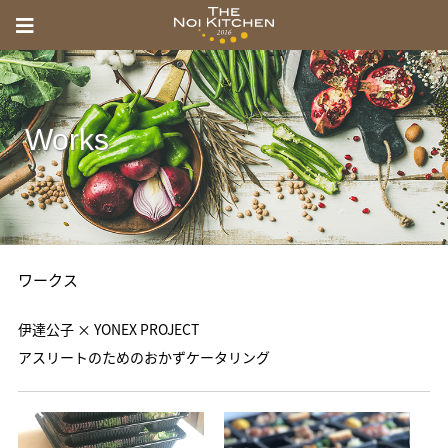
menu
Toggle
THE
navigation
NOI
KITCHEN
Works
の
い
き
っ
ワークス
ち
ん
伊達公子 × YONEX PROJECT
アスリートのためのおかずケータリング