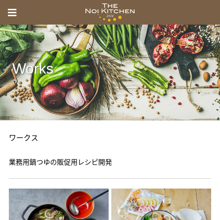
menu
Toggle
THE
navigation
NOI
KITCHEN
Works
の
い
き
っ
ワークス
ち
ん
業務用鍋つゆの販促用レシピ開発