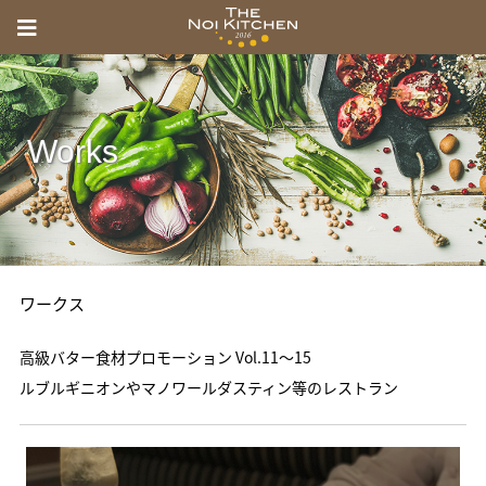
menu
Toggle
THE
navigation
NOI
KITCHEN
Works
の
い
き
っ
ワークス
ち
ん
高級バター食材プロモーション Vol.11〜15
ルブルギニオンやマノワールダスティン等のレストラン