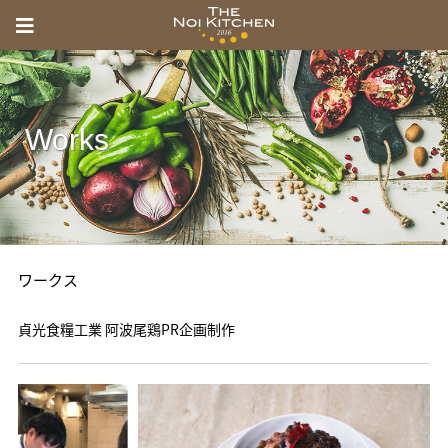
menu
Toggle
THE
navigation
NOI
KITCHEN
Works
の
い
き
っ
ワークス
ち
ん
貞光食糧工業 阿波尾鶏PR企画制作