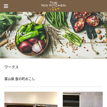
menu
Toggle
THE
navigation
NOI
KITCHEN
Works
の
い
き
っ
ワークス
ち
ん
富山県 食の町おこし